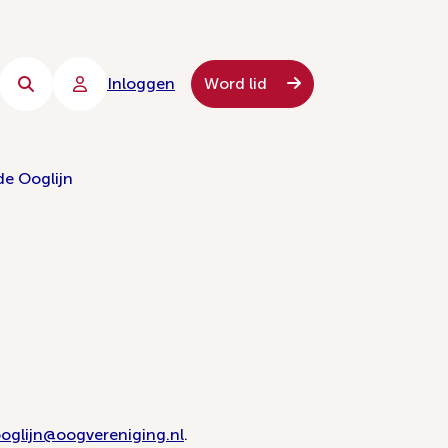
Inloggen
Word lid
de Ooglijn
oglijn@oogvereniging.nl
.