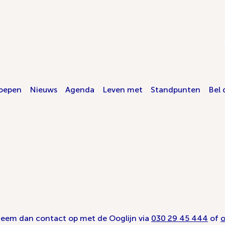
oepen
Nieuws
Agenda
Leven met
Standpunten
Bel 
 Neem dan contact op met de Ooglijn via
030 29 45 444
of
o