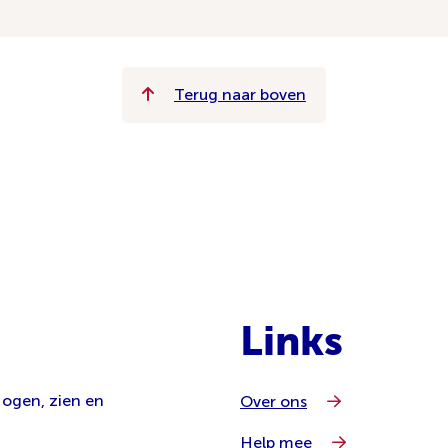
Terug naar boven
Links
 ogen, zien en
Over ons
Help mee