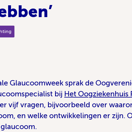
ebben’
hting
nale Glaucoomweek sprak de Oogverenigi
ucoomspecialist bij
Het Oogziekenhuis
 vijf vragen, bijvoorbeeld over waarom
laucoom, en welke ontwikkelingen er zijn.
r glaucoom.