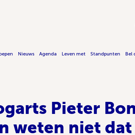
oepen
Nieuws
Agenda
Leven met
Standpunten
Bel 
ogarts Pieter Bo
n weten niet dat