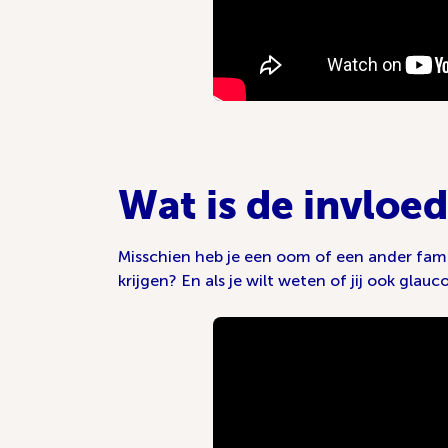
Wat is de invloe
Misschien heb je een oom of een ander fami
krijgen? En als je wilt weten of jij ook gl