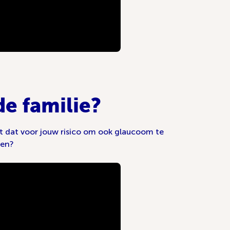
e familie?
nt dat voor jouw risico om ook glaucoom te
men?