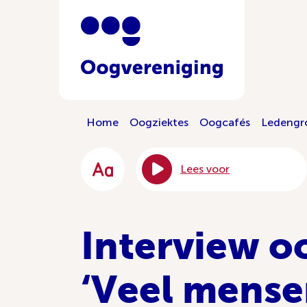
Home
Oogziektes
Oogcafés
Ledengr
Lees voor
Interview o
‘Veel mense