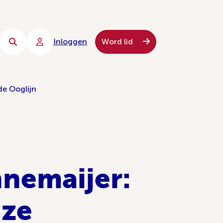
Inloggen
Word lid
de Ooglijn
nnemaijer:
 ze