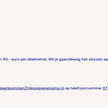
 40,- euro per deelnemer. Wil je gaandeweg het seizoen aan
ijeenkomstenZH@oogvereniging.nl
op telefoonnummer
07