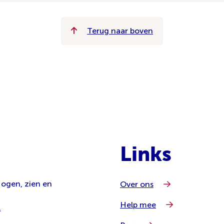
Terug naar boven
Links
 ogen, zien en
Over ons
Help mee
l