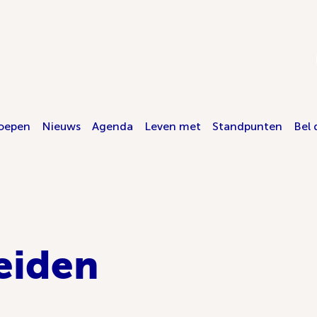
oepen
Nieuws
Agenda
Leven met
Standpunten
Bel 
eiden