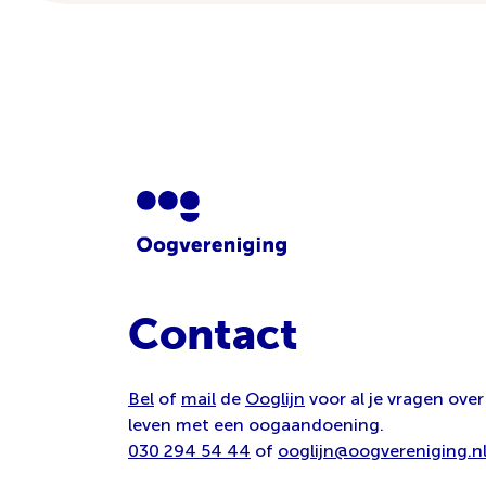
Contact
Bel
of
mail
de
Ooglijn
voor al je vragen over
leven met een oogaandoening.
030 294 54 44
of
ooglijn@oogvereniging.n