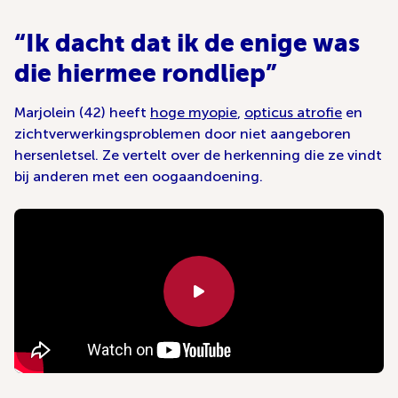
“Ik dacht dat ik de enige was
die hiermee rondliep”
Marjolein (42) heeft
hoge myopie
,
opticus atrofie
en
zichtverwerkingsproblemen door niet aangeboren
hersenletsel. Ze vertelt over de herkenning die ze vindt
bij anderen met een oogaandoening.