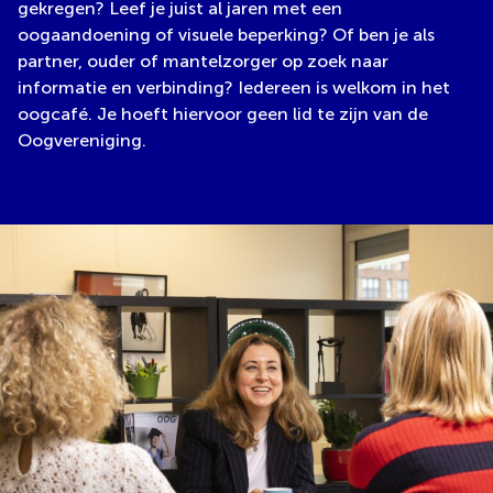
gekregen? Leef je juist al jaren met een
oogaandoening of visuele beperking? Of ben je als
partner, ouder of mantelzorger op zoek naar
informatie en verbinding? Iedereen is welkom in het
oogcafé. Je hoeft hiervoor geen lid te zijn van de
Oogvereniging.