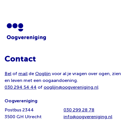
Contact
Bel
of
mail
de
Ooglijn
voor al je vragen over ogen, zien
en leven met een oogaandoening.
030 294 54 44
of
ooglijn@oogvereniging.nl
Oogvereniging
Postbus 2344
030 299 28 78
3500 GH Utrecht
info@oogvereniging.nl