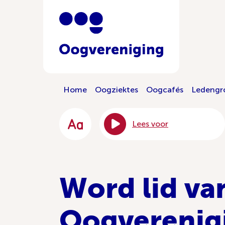
Home
Oogziektes
Oogcafés
Ledengr
Lees voor
Word lid va
Oogverenig