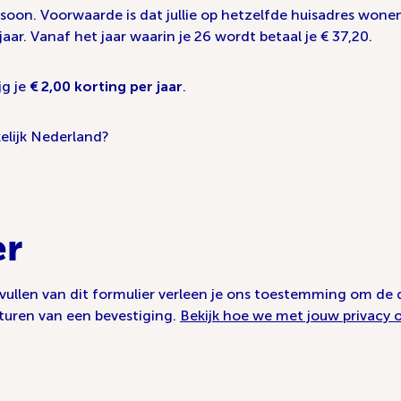
rsoon. Voorwaarde is dat jullie op hetzelfde huisadres wone
jaar. Vanaf het jaar waarin je 26 wordt betaal je € 37,20.
jg je
€ 2,00 korting per jaar
.
elijk Nederland?
er
 invullen van dit formulier verleen je ons toestemming om 
sturen van een bevestiging.
Bekijk hoe we met jouw privacy