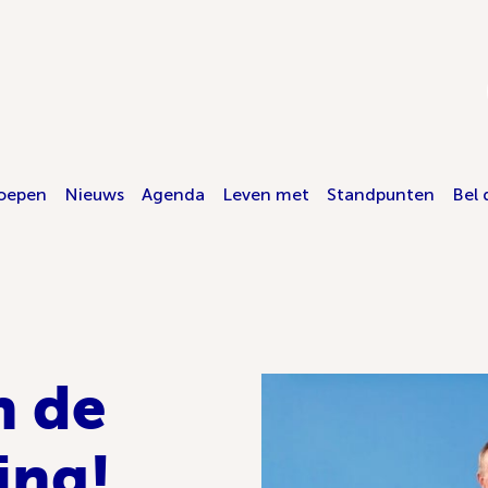
oepen
Nieuws
Agenda
Leven met
Standpunten
Bel 
n de
ing!