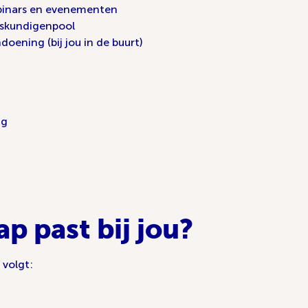
ebinars en evenementen
eskundigenpool
ning (bij jou in de buurt)
ng
p past bij jou?
 volgt: