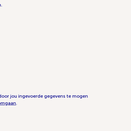
n.
de door jou ingevoerde gegevens te mogen
 omgaan
.