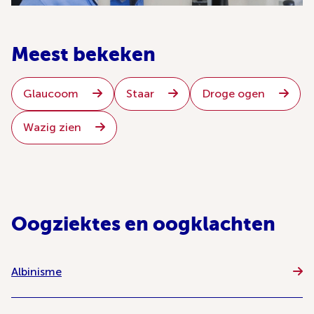
Meest bekeken
Glaucoom
Staar
Droge ogen
Wazig zien
Oogziektes en oogklachten
Albinisme