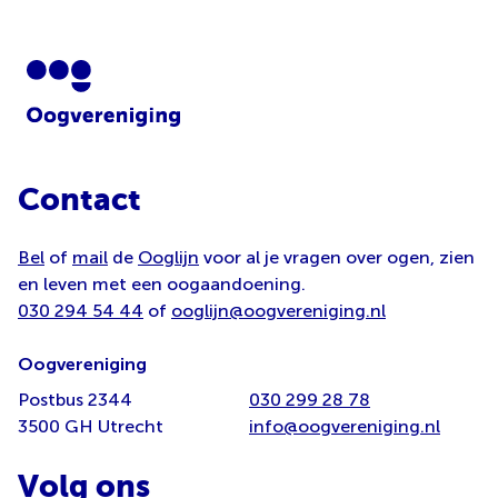
Contact
Bel
of
mail
de
Ooglijn
voor al je vragen over ogen, zien
en leven met een oogaandoening.
030 294 54 44
of
ooglijn@oogvereniging.nl
Oogvereniging
Postbus 2344
030 299 28 78
3500 GH Utrecht
info@oogvereniging.nl
Volg ons