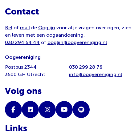
Contact
Bel
of
mail
de
Ooglijn
voor al je vragen over ogen, zien
en leven met een oogaandoening.
030 294 54 44
of
ooglijn@oogvereniging.nl
Oogvereniging
Postbus 2344
030 299 28 78
3500 GH Utrecht
info@oogvereniging.nl
Volg ons
Links