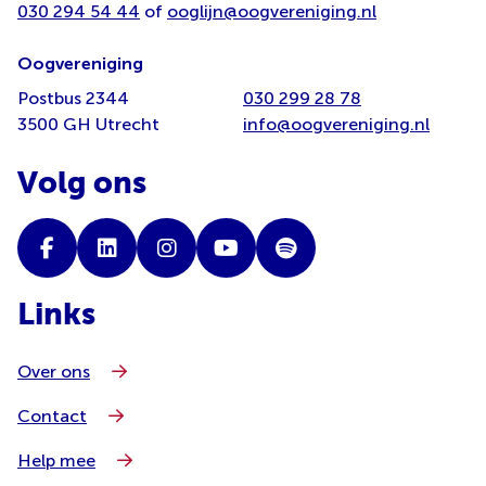
030 294 54 44
of
ooglijn@oogvereniging.nl
Oogvereniging
Postbus 2344
030 299 28 78
3500 GH Utrecht
info@oogvereniging.nl
Volg ons
Links
Over ons
Contact
Help mee