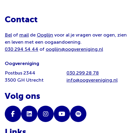
Contact
Bel
of
mail
de
Ooglijn
voor al je vragen over ogen, zien
en leven met een oogaandoening.
030 294 54 44
of
ooglijn@oogvereniging.nl
Oogvereniging
Postbus 2344
030 299 28 78
3500 GH Utrecht
info@oogvereniging.nl
Volg ons
Links