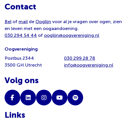
Contact
Bel
of
mail
de
Ooglijn
voor al je vragen over ogen, zien
en leven met een oogaandoening.
030 294 54 44
of
ooglijn@oogvereniging.nl
Oogvereniging
Postbus 2344
030 299 28 78
3500 GH Utrecht
info@oogvereniging.nl
Volg ons
Links