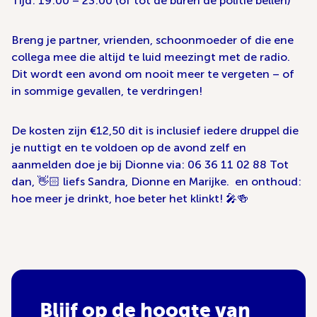
Tijd: 19:00 – 23:00 (of tot de buren de politie bellen)
Breng je partner, vrienden, schoonmoeder of die ene
collega mee die altijd te luid meezingt met de radio.
Dit wordt een avond om nooit meer te vergeten – of
in sommige gevallen, te verdringen!
De kosten zijn €12,50 dit is inclusief iedere druppel die
je nuttigt en te voldoen op de avond zelf en
aanmelden doe je bij Dionne via: 06 36 11 02 88 Tot
dan, 👋🏻 liefs Sandra, Dionne en Marijke. en onthoud:
hoe meer je drinkt, hoe beter het klinkt! 🎤🍻
Blijf op de hoogte van