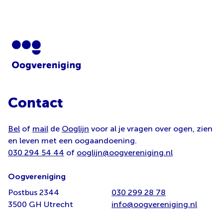
Contact
Bel
of
mail
de
Ooglijn
voor al je vragen over ogen, zien
en leven met een oogaandoening.
030 294 54 44
of
ooglijn@oogvereniging.nl
Oogvereniging
Postbus 2344
030 299 28 78
3500 GH Utrecht
info@oogvereniging.nl