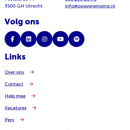
3500 GH Utrecht
info@oogvereniging.nl
Volg ons
Links
Over ons
Contact
Help mee
Vacatures
Pers