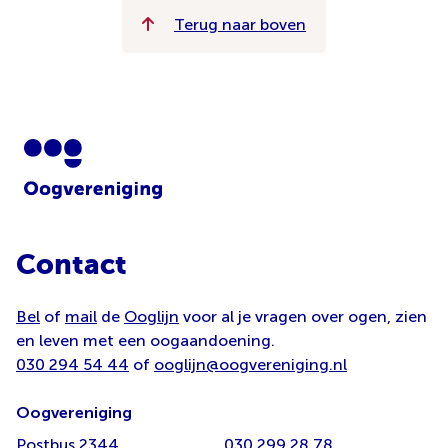
Terug naar boven
Contact
Bel
of
mail
de
Ooglijn
voor al je vragen over ogen, zien
en leven met een oogaandoening.
030 294 54 44
of
ooglijn@oogvereniging.nl
Oogvereniging
Postbus 2344
030 299 28 78