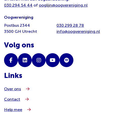
030 294 54 44
of
ooglijn@oogvereniging.nl
Oogvereniging
Postbus 2344
030 299 28 78
3500 GH Utrecht
info@oogvereniging.nl
Volg ons
Links
Over ons
Contact
Help mee