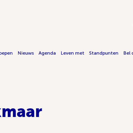
oepen
Nieuws
Agenda
Leven met
Standpunten
Bel 
kmaar