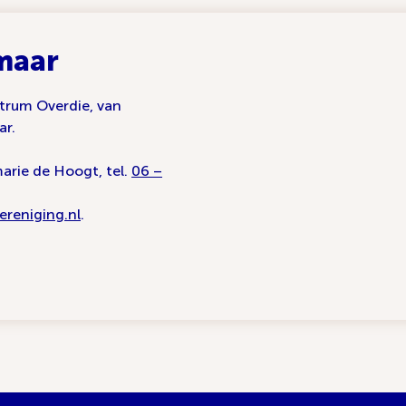
maar
ntrum Overdie, van
ar.
arie de Hoogt, tel.
06 –
reniging.nl
.