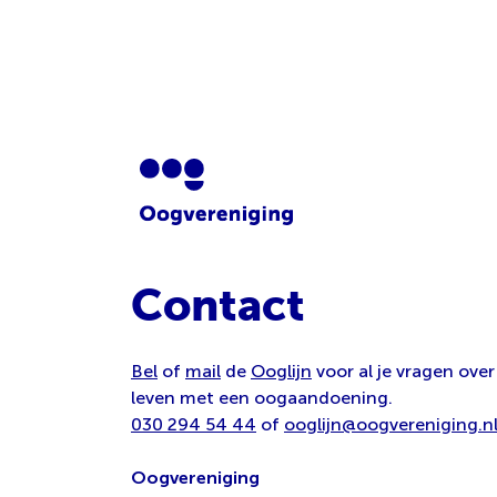
Contact
Bel
of
mail
de
Ooglijn
voor al je vragen over
leven met een oogaandoening.
030 294 54 44
of
ooglijn@oogvereniging.n
Oogvereniging