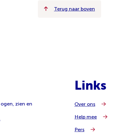
Terug naar boven
Links
 ogen, zien en
Over ons
Help mee
l
Pers