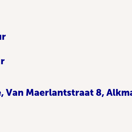
ur
ur
 Van Maerlantstraat 8, Alkm