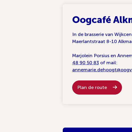
Oogcafé Alk
In de brasserie van Wijkce
Maerlantstraat 8-10 Alkma
Marjolein Porsius en Annem
48 90 50 83
of mail:
annemarie.dehoogt@oogve
Plan de route