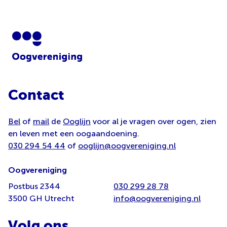
Contact
Bel
of
mail
de
Ooglijn
voor al je vragen over ogen, zien
en leven met een oogaandoening.
030 294 54 44
of
ooglijn@oogvereniging.nl
Oogvereniging
Postbus 2344
030 299 28 78
3500 GH Utrecht
info@oogvereniging.nl
Volg ons