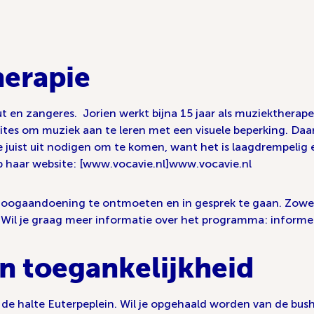
erapie
eut en zangeres.
Jorien werkt bijna 15 jaar als muziekthera
ites om muziek aan te leren met een visuele beperking. Daa
je juist uit nodigen om te komen, want het is laagdrempelig e
op haar website: [www.vocavie.nl]www.vocavie.nl
en oogaandoening te ontmoeten en in gesprek te gaan. Zowe
n? Wil je graag meer informatie over het programma: informee
n toegankelijkheid
e halte Euterpeplein. Wil je opgehaald worden van de busha