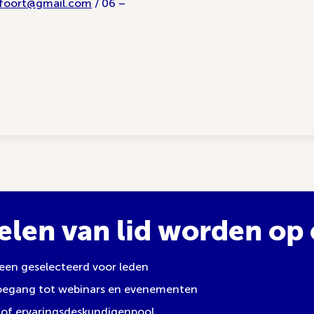
foort@gmail.com
/ 06 –
elen van lid worden op e
leen geselecteerd voor leden
toegang tot webinars en evenementen
of ervaringsdeskundigenpool