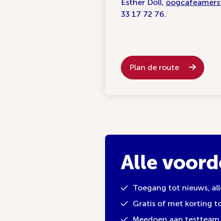
Esther Döll,
oogcafeamers
33 17 72 76.
Plan de route
Alle voord
Toegang tot nieuws, al
Gratis of met korting 
Meedoen aan testteam 