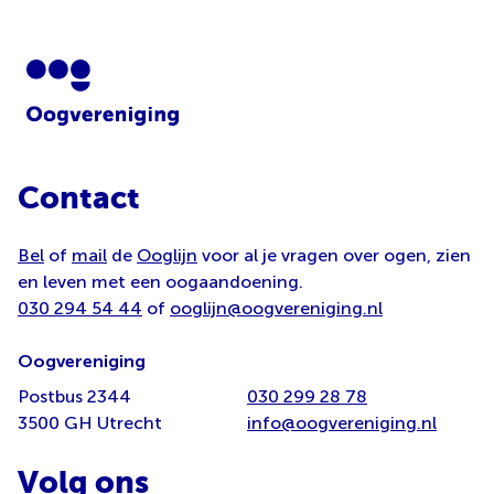
Contact
Bel
of
mail
de
Ooglijn
voor al je vragen over ogen, zien
en leven met een oogaandoening.
030 294 54 44
of
ooglijn@oogvereniging.nl
Oogvereniging
Postbus 2344
030 299 28 78
3500 GH Utrecht
info@oogvereniging.nl
Volg ons