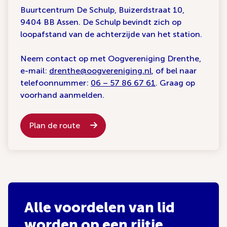
Buurtcentrum De Schulp, Buizerdstraat 10,
9404 BB Assen. De Schulp bevindt zich op
loopafstand van de achterzijde van het station.
Neem contact op met Oogvereniging Drenthe,
e-mail:
drenthe@oogvereniging.nl
, of bel naar
telefoonnummer:
06 – 57 86 67 61
. Graag op
voorhand aanmelden.
Plan de route
Alle voordelen van lid
worden op een rijtje