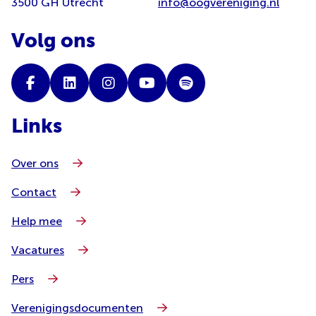
3500 GH Utrecht
info@oogvereniging.nl
Volg ons
Links
Over ons
Contact
Help mee
Vacatures
Pers
Verenigingsdocumenten