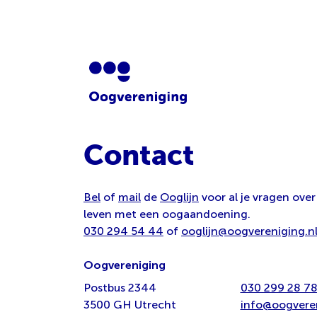
Contact
Bel
of
mail
de
Ooglijn
voor al je vragen over
leven met een oogaandoening.
030 294 54 44
of
ooglijn@oogvereniging.n
Oogvereniging
Postbus 2344
030 299 28 7
3500 GH Utrecht
info@oogveren