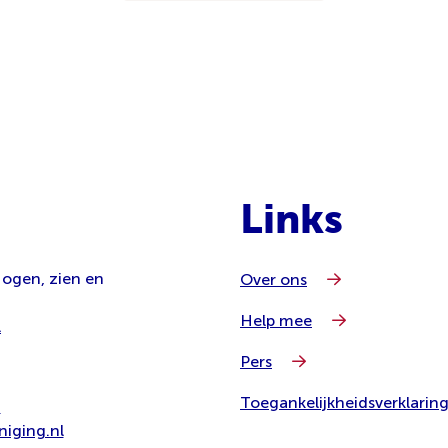
Links
 ogen, zien en
Over ons
Help mee
l
Pers
Toegankelijkheidsverklarin
8
iging.nl