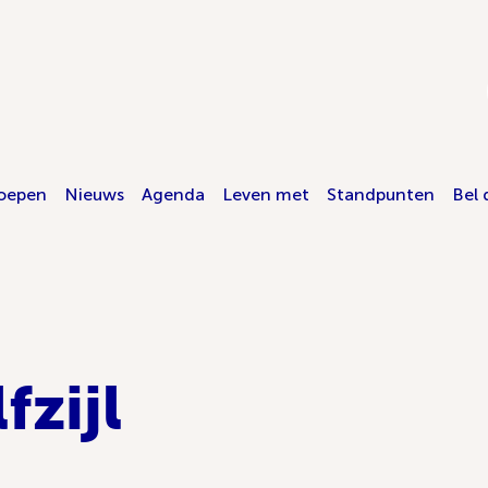
oepen
Nieuws
Agenda
Leven met
Standpunten
Bel 
fzijl