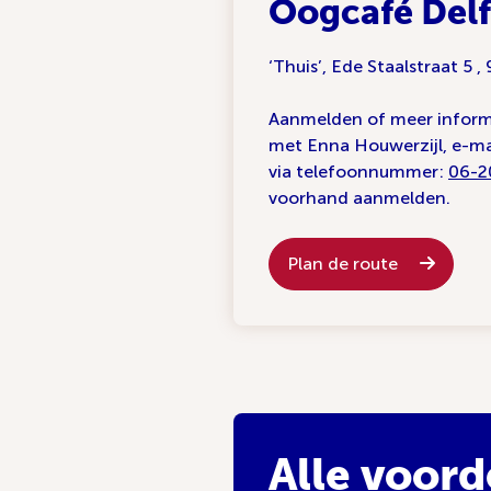
Oogcafé Delf
‘Thuis’, Ede Staalstraat 5 ,
Aanmelden of meer infor
met Enna Houwerzijl, e-ma
via telefoonnummer:
06-2
voorhand aanmelden.
Plan de route
Alle voord