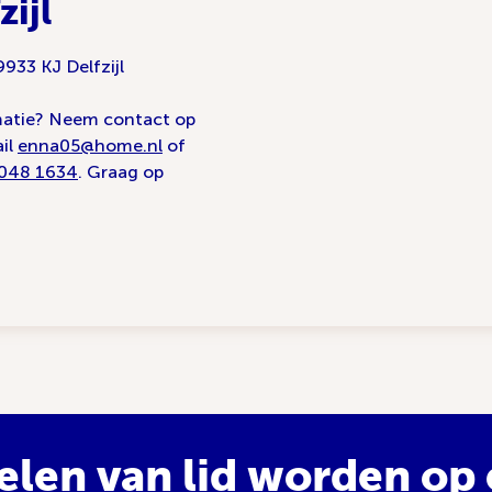
zijl
 9933 KJ Delfzijl
matie? Neem contact op
il
enna05@home.nl
of
048 1634
. Graag op
elen van lid worden op e