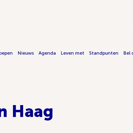
oepen
Nieuws
Agenda
Leven met
Standpunten
Bel 
n Haag