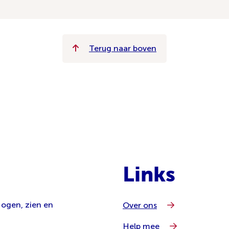
Terug naar boven
Links
 ogen, zien en
Over ons
Help mee