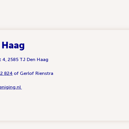
 Haag
at 4, 2585 TJ Den Haag
82 824
of Gerlof Rienstra
:
niging.nl