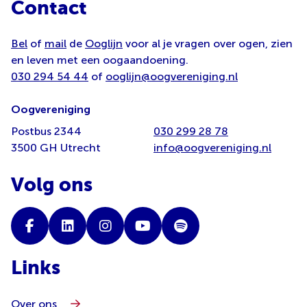
Contact
Bel
of
mail
de
Ooglijn
voor al je vragen over ogen, zien
en leven met een oogaandoening.
030 294 54 44
of
ooglijn@oogvereniging.nl
Oogvereniging
Postbus 2344
030 299 28 78
3500 GH Utrecht
info@oogvereniging.nl
Volg ons
Links
Over ons