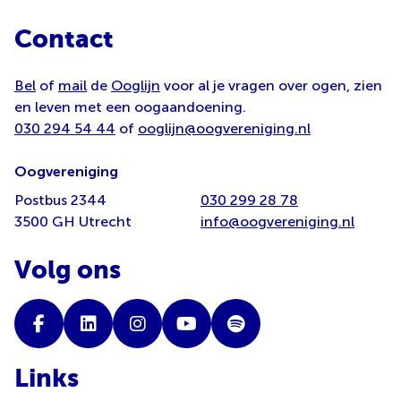
Contact
Bel
of
mail
de
Ooglijn
voor al je vragen over ogen, zien
en leven met een oogaandoening.
030 294 54 44
of
ooglijn@oogvereniging.nl
Oogvereniging
Postbus 2344
030 299 28 78
3500 GH Utrecht
info@oogvereniging.nl
Volg ons
Links