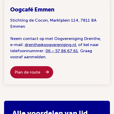
Oogcafé Emmen
Stichting de Cocon, Marktplein 114, 7811 BA
Emmen
Neem contact op met Oogvereniging Drenthe,
e-mail:
drenthe@oogvereniging.nl
, of bel naar
telefoonnummer:
06 – 57 86 67 61
. Graag
vooraf aanmelden.
Plan de route
Alle voordelen van lid