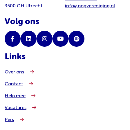
3500 GH Utrecht
info@oogvereniging.nl
Volg ons
Links
Over ons
Contact
Help mee
Vacatures
Pers