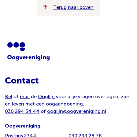
Terug naar boven
Contact
Bel
of
mail
de
Ooglijn
voor al je vragen over ogen, zien
en leven met een oogaandoening.
030 294 54 44
of
ooglijn@oogvereniging.nl
Oogvereniging
Postbus 2344
030 299 28 78