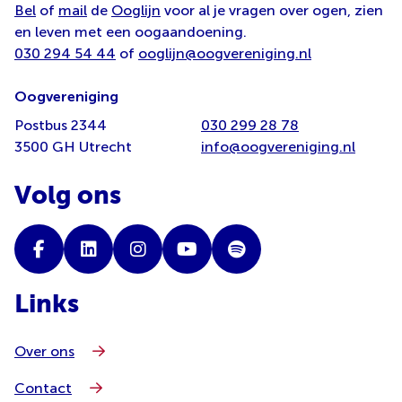
Bel
of
mail
de
Ooglijn
voor al je vragen over ogen, zien
en leven met een oogaandoening.
030 294 54 44
of
ooglijn@oogvereniging.nl
Oogvereniging
Postbus 2344
030 299 28 78
3500 GH Utrecht
info@oogvereniging.nl
Volg ons
Links
Over ons
Contact