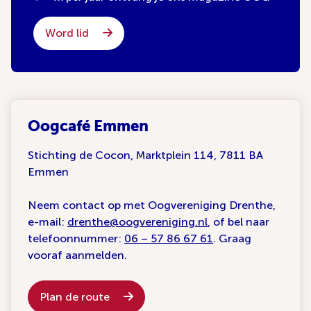
Word lid
Oogcafé Emmen
Stichting de Cocon, Marktplein 114, 7811 BA
Emmen
Neem contact op met Oogvereniging Drenthe,
e-mail:
drenthe@oogvereniging.nl
, of bel naar
telefoonnummer:
06 – 57 86 67 61
. Graag
vooraf aanmelden.
Plan de route