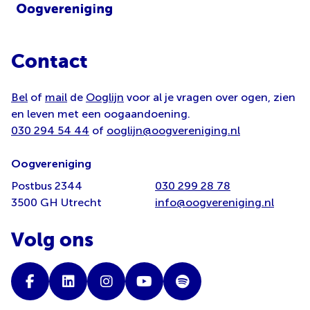
Contact
Bel
of
mail
de
Ooglijn
voor al je vragen over ogen, zien
en leven met een oogaandoening.
030 294 54 44
of
ooglijn@oogvereniging.nl
Oogvereniging
Postbus 2344
030 299 28 78
3500 GH Utrecht
info@oogvereniging.nl
Volg ons