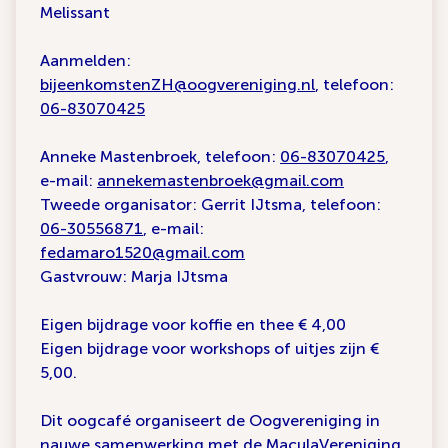
Melissant
Aanmelden:
bijeenkomstenZH@oogvereniging.nl
, telefoon:
06-83070425
Anneke Mastenbroek, telefoon:
06-83070425
,
e-mail:
annekemastenbroek@gmail.com
Tweede organisator: Gerrit IJtsma, telefoon:
06-30556871
, e-mail:
fedamaro1520@gmail.com
Gastvrouw: Marja IJtsma
Eigen bijdrage voor koffie en thee € 4,00
Eigen bijdrage voor workshops of uitjes zijn €
5,00.
Dit oogcafé organiseert de Oogvereniging in
nauwe samenwerking met de MaculaVereniging.