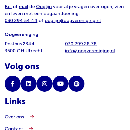
Bel
of
mail
de
Ooglijn
voor al je vragen over ogen, zien
en leven met een oogaandoening.
030 294 54 44
of
ooglijn@oogvereniging.nl
Oogvereniging
Postbus 2344
030 299 28 78
3500 GH Utrecht
info@oogvereniging.nl
Volg ons
Links
Over ons
Contact