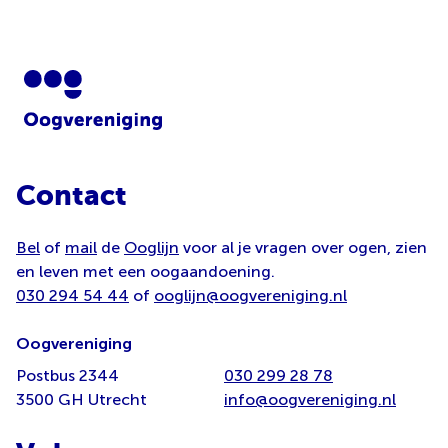
Contact
Bel
of
mail
de
Ooglijn
voor al je vragen over ogen, zien
en leven met een oogaandoening.
030 294 54 44
of
ooglijn@oogvereniging.nl
Oogvereniging
Postbus 2344
030 299 28 78
3500 GH Utrecht
info@oogvereniging.nl