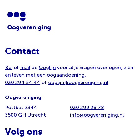
Contact
Bel
of
mail
de
Ooglijn
voor al je vragen over ogen, zien
en leven met een oogaandoening.
030 294 54 44
of
ooglijn@oogvereniging.nl
Oogvereniging
Postbus 2344
030 299 28 78
3500 GH Utrecht
info@oogvereniging.nl
Volg ons