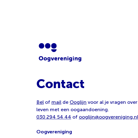
Contact
Bel
of
mail
de
Ooglijn
voor al je vragen over
leven met een oogaandoening.
030 294 54 44
of
ooglijn@oogvereniging.n
Oogvereniging