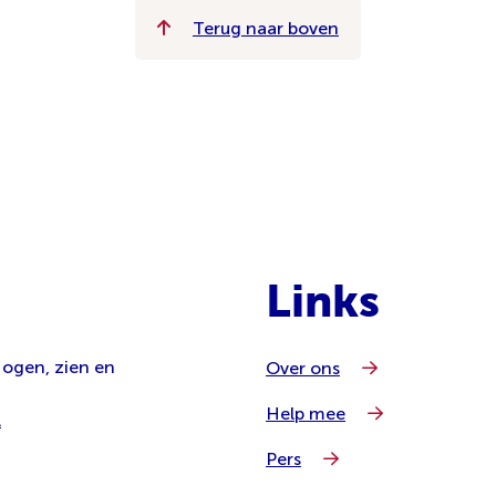
Terug naar boven
Links
 ogen, zien en
Over ons
Help mee
l
Pers