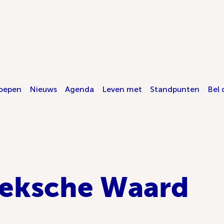
oepen
Nieuws
Agenda
Leven met
Standpunten
Bel 
eksche Waard