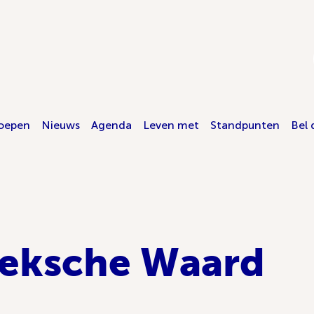
oepen
Nieuws
Agenda
Leven met
Standpunten
Bel 
eksche Waard