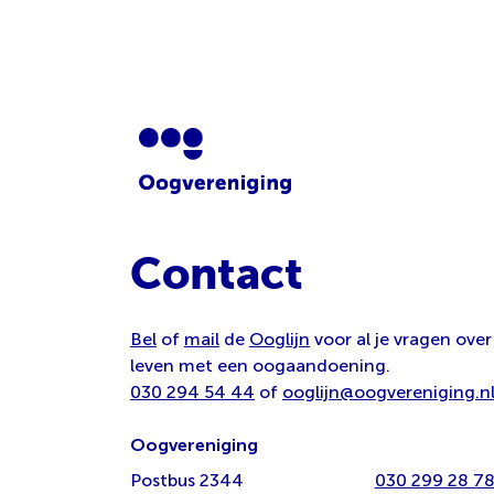
Contact
Bel
of
mail
de
Ooglijn
voor al je vragen over
leven met een oogaandoening.
030 294 54 44
of
ooglijn@oogvereniging.n
Oogvereniging
Postbus 2344
030 299 28 7