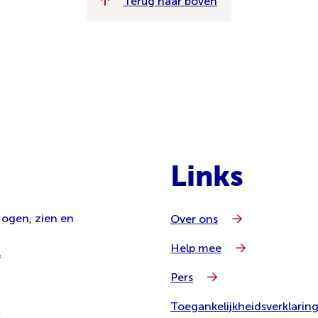
Terug naar boven
Links
 ogen, zien en
Over ons
Help mee
l
Pers
Toegankelijkheidsverklarin
8