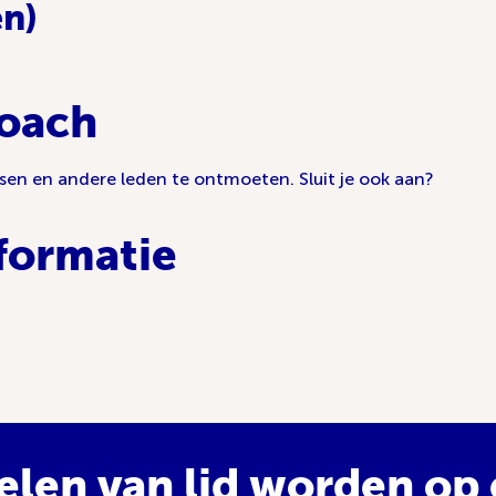
en)
oach
kletsen en andere leden te ontmoeten. Sluit je ook aan?
formatie
elen van lid worden op e