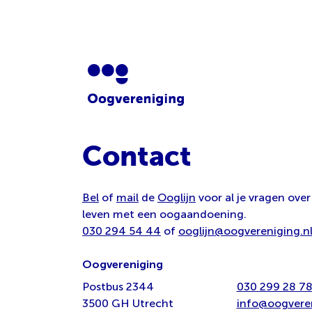
Contact
Bel
of
mail
de
Ooglijn
voor al je vragen over
leven met een oogaandoening.
030 294 54 44
of
ooglijn@oogvereniging.n
Oogvereniging
Postbus 2344
030 299 28 7
3500 GH Utrecht
info@oogveren