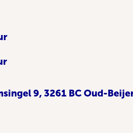
ur
ur
singel 9, 3261 BC Oud-Beije