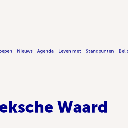
oepen
Nieuws
Agenda
Leven met
Standpunten
Bel 
eksche Waard