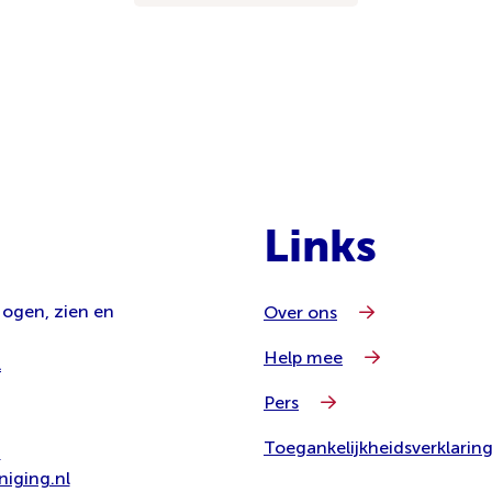
Links
 ogen, zien en
Over ons
Help mee
l
Pers
Toegankelijkheidsverklarin
8
iging.nl