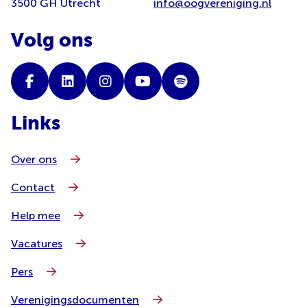
3500 GH Utrecht
info@oogvereniging.nl
Volg ons
Links
Over ons
Contact
Help mee
Vacatures
Pers
Verenigingsdocumenten