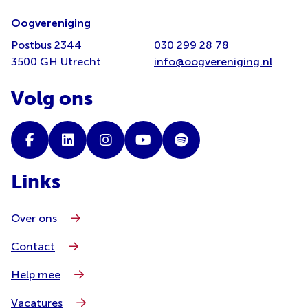
Oogvereniging
Postbus 2344
030 299 28 78
3500 GH Utrecht
info@oogvereniging.nl
Volg ons
Links
Over ons
Contact
Help mee
Vacatures