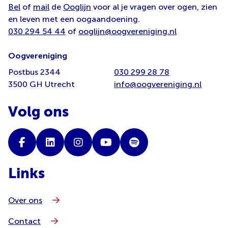
Bel
of
mail
de
Ooglijn
voor al je vragen over ogen, zien
en leven met een oogaandoening.
030 294 54 44
of
ooglijn@oogvereniging.nl
Oogvereniging
Postbus 2344
030 299 28 78
3500 GH Utrecht
info@oogvereniging.nl
Volg ons
Links
Over ons
Contact