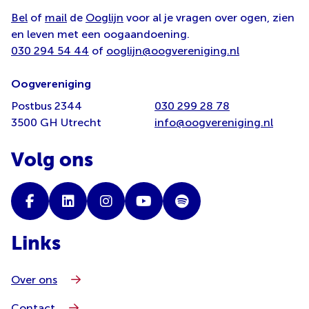
Bel
of
mail
de
Ooglijn
voor al je vragen over ogen, zien
en leven met een oogaandoening.
030 294 54 44
of
ooglijn@oogvereniging.nl
Oogvereniging
Postbus 2344
030 299 28 78
3500 GH Utrecht
info@oogvereniging.nl
Volg ons
Links
Over ons
Contact