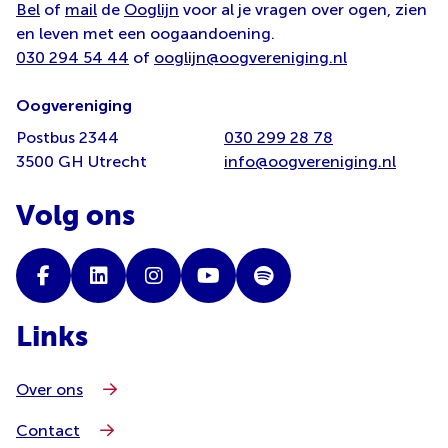
Bel
of
mail
de
Ooglijn
voor al je vragen over ogen, zien
en leven met een oogaandoening.
030 294 54 44
of
ooglijn@oogvereniging.nl
Oogvereniging
Postbus 2344
030 299 28 78
3500 GH Utrecht
info@oogvereniging.nl
Volg ons
Links
Over ons
Contact