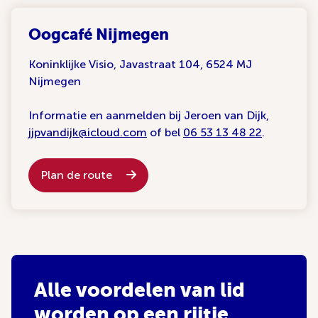
Oogcafé Nijmegen
Koninklijke Visio, Javastraat 104, 6524 MJ
Nijmegen
Informatie en aanmelden bij Jeroen van Dijk,
jjpvandijk@icloud.com
of bel
06 53 13 48 22
.
Plan de route
Alle voordelen van lid
worden op een rijtje