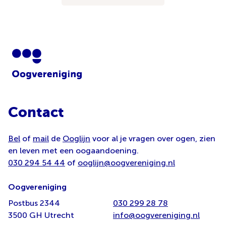
Contact
Bel
of
mail
de
Ooglijn
voor al je vragen over ogen, zien
en leven met een oogaandoening.
030 294 54 44
of
ooglijn@oogvereniging.nl
Oogvereniging
Postbus 2344
030 299 28 78
3500 GH Utrecht
info@oogvereniging.nl