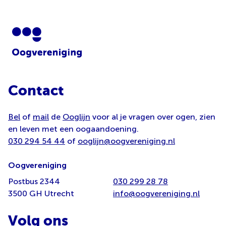
Contact
Bel
of
mail
de
Ooglijn
voor al je vragen over ogen, zien
en leven met een oogaandoening.
030 294 54 44
of
ooglijn@oogvereniging.nl
Oogvereniging
Postbus 2344
030 299 28 78
3500 GH Utrecht
info@oogvereniging.nl
Volg ons