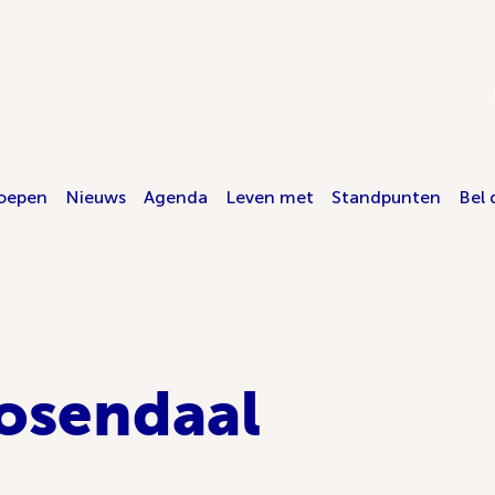
oepen
Nieuws
Agenda
Leven met
Standpunten
Bel 
osendaal