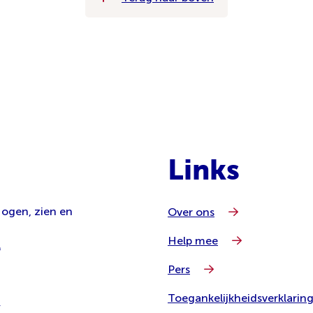
Links
 ogen, zien en
Over ons
Help mee
l
Pers
Toegankelijkheidsverklarin
8