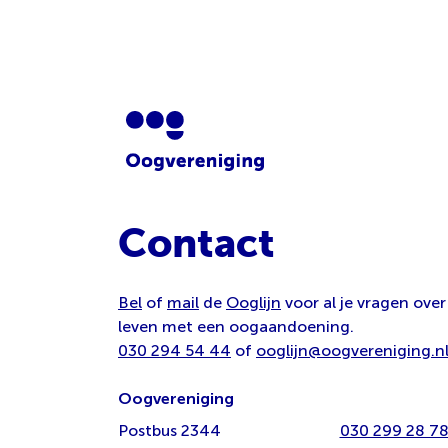
Contact
Bel
of
mail
de
Ooglijn
voor al je vragen over
leven met een oogaandoening.
030 294 54 44
of
ooglijn@oogvereniging.n
Oogvereniging
Postbus 2344
030 299 28 7