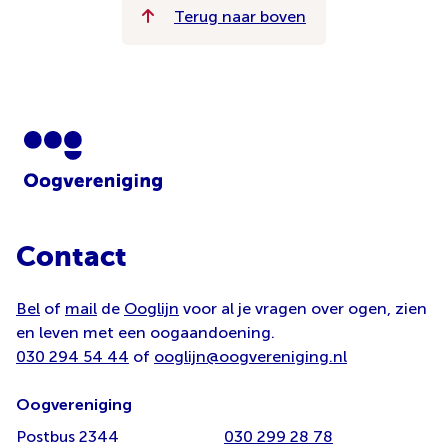
Terug naar boven
Contact
Bel
of
mail
de
Ooglijn
voor al je vragen over ogen, zien
en leven met een oogaandoening.
030 294 54 44
of
ooglijn@oogvereniging.nl
Oogvereniging
Postbus 2344
030 299 28 78