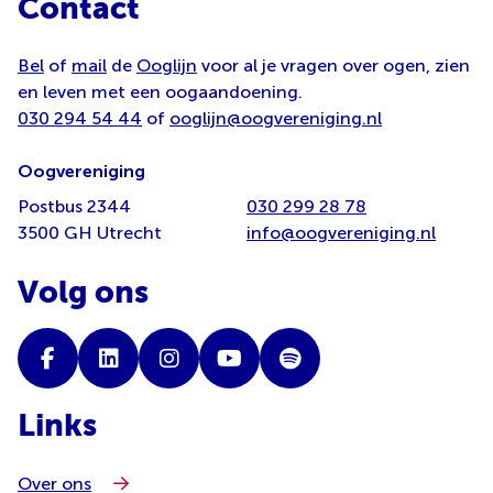
Contact
Bel
of
mail
de
Ooglijn
voor al je vragen over ogen, zien
en leven met een oogaandoening.
030 294 54 44
of
ooglijn@oogvereniging.nl
Oogvereniging
Postbus 2344
030 299 28 78
3500 GH Utrecht
info@oogvereniging.nl
Volg ons
Links
Over ons