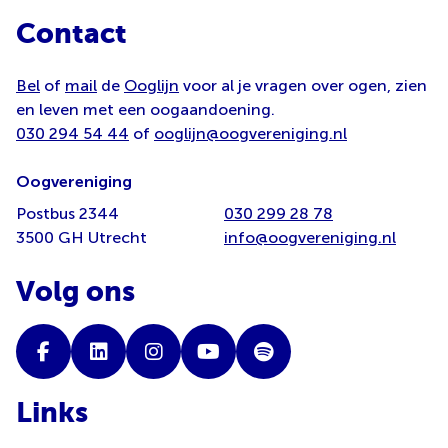
Contact
Bel
of
mail
de
Ooglijn
voor al je vragen over ogen, zien
en leven met een oogaandoening.
030 294 54 44
of
ooglijn@oogvereniging.nl
Oogvereniging
Postbus 2344
030 299 28 78
3500 GH Utrecht
info@oogvereniging.nl
Volg ons
Links