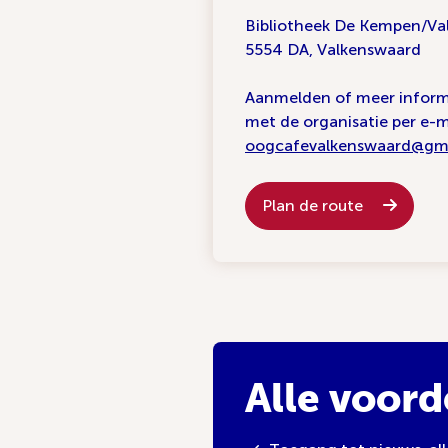
Bibliotheek De Kempen/Va
5554 DA, Valkenswaard
Aanmelden of meer infor
met de organisatie per e-m
oogcafevalkenswaard@gm
Plan de route
Alle voord