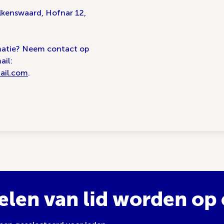
lkenswaard, Hofnar 12,
matie? Neem contact op
ail:
ail.com
.
elen van lid worden op e