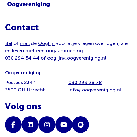
Contact
Bel
of
mail
de
Ooglijn
voor al je vragen over ogen, zien
en leven met een oogaandoening.
030 294 54 44
of
ooglijn@oogvereniging.nl
Oogvereniging
Postbus 2344
030 299 28 78
3500 GH Utrecht
info@oogvereniging.nl
Volg ons