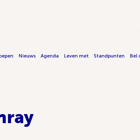
oepen
Nieuws
Agenda
Leven met
Standpunten
Bel 
nray