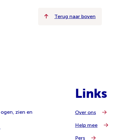
Terug naar boven
Links
 ogen, zien en
Over ons
Help mee
l
Pers