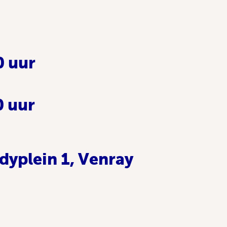
0 uur
0 uur
yplein 1, Venray