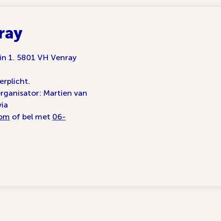
ray
n 1. 5801 VH Venray
erplicht.
ganisator: Martien van
via
com
of bel met
06-