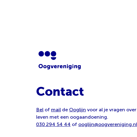
Contact
Bel
of
mail
de
Ooglijn
voor al je vragen over
leven met een oogaandoening.
030 294 54 44
of
ooglijn@oogvereniging.n