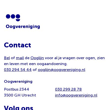
Contact
Bel
of
mail
de
Ooglijn
voor al je vragen over ogen, zien
en leven met een oogaandoening.
030 294 54 44
of
ooglijn@oogvereniging.nl
Oogvereniging
Postbus 2344
030 299 28 78
3500 GH Utrecht
info@oogvereniging.nl
Volg ons