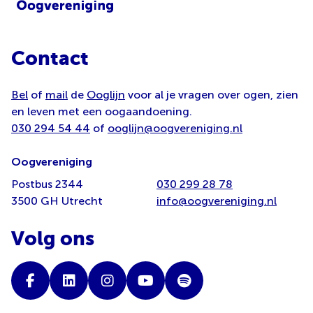
Contact
Bel
of
mail
de
Ooglijn
voor al je vragen over ogen, zien
en leven met een oogaandoening.
030 294 54 44
of
ooglijn@oogvereniging.nl
Oogvereniging
Postbus 2344
030 299 28 78
3500 GH Utrecht
info@oogvereniging.nl
Volg ons