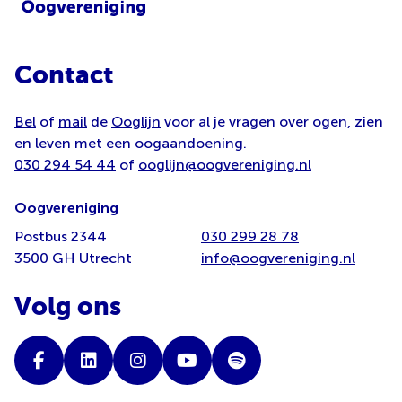
Contact
Bel
of
mail
de
Ooglijn
voor al je vragen over ogen, zien
en leven met een oogaandoening.
030 294 54 44
of
ooglijn@oogvereniging.nl
Oogvereniging
Postbus 2344
030 299 28 78
3500 GH Utrecht
info@oogvereniging.nl
Volg ons